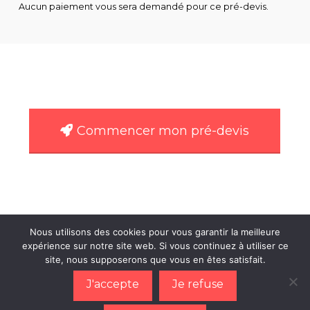
Aucun paiement vous sera demandé pour ce pré-devis.
Commencer mon pré-devis
Nous utilisons des cookies pour vous garantir la meilleure
ACCUEIL
FONCTIONNALITÉS
DEMO
FAQ
CGV – CGU
expérience sur notre site web. Si vous continuez à utiliser ce
CONTACT
MON COMPTE
site, nous supposerons que vous en êtes satisfait.
Facebook
X
LinkedIn
YouTube
Instagram
J'accepte
Je refuse
DIGITBOOK - Village des voiles 2 - 1 rue de l'union -